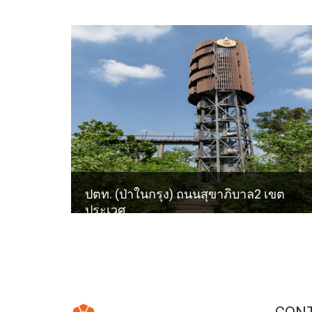
ปตท. (ป่าในกรุง) ถนนสุขาภิบาล2 เขต
ประเวศ