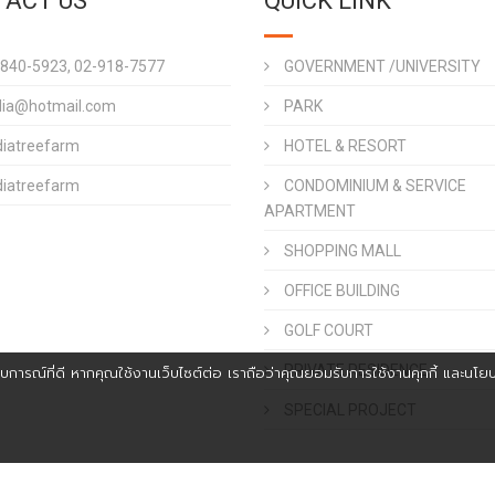
ACT US
QUICK LINK
840-5923, 02-918-7577
GOVERNMENT /UNIVERSITY
dia@hotmail.com
PARK
diatreefarm
HOTEL & RESORT
CONDOMINIUM & SERVICE
diatreefarm
APARTMENT
SHOPPING MALL
OFFICE BUILDING
GOLF COURT
PRIVATE RESIDENCE
ประสบการณ์ที่ดี หากคุณใช้งานเว็บไซต์ต่อ เราถือว่าคุณยอมรับการใช้งานคุกกี้ และนโย
SPECIAL PROJECT