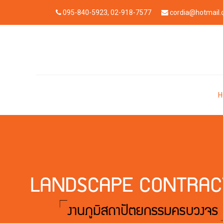
095-840-5923, 02-918-7577
cordia@hotmail
H