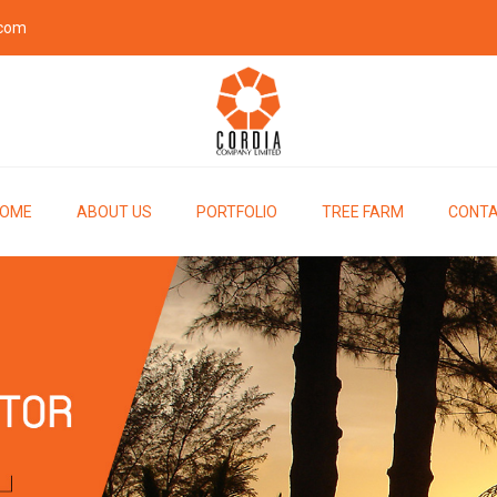
.com
OME
ABOUT US
PORTFOLIO
TREE FARM
CONTA